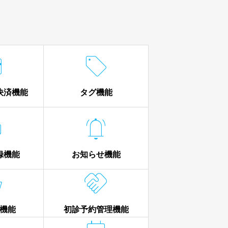


決済機能
タグ機能


録機能
お知らせ機能


機能
初診予約管理機能