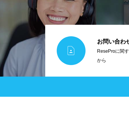
お問い合わ

ReseProに
から