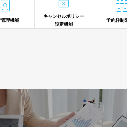


キャンセルポリシー
者管理機能
予約枠制
設定機能