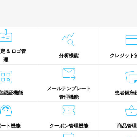


定 & ロゴ管
分析機能
クレジット
理


メールテンプレート
室認証機能
患者備忘
管理機能


ポート機能
クーポン管理機能
商品管理