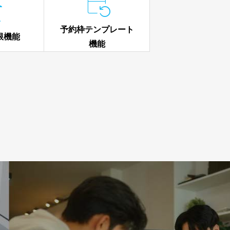


予約枠テンプレート
限機能
機能