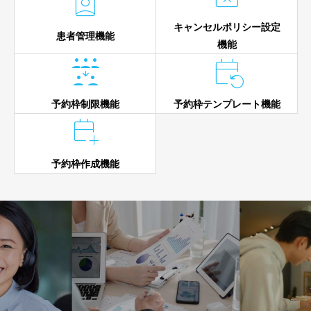

キャンセルポリシー設定
患者管理機能
機能


予約枠制限機能
予約枠テンプレート機能

予約枠作成機能