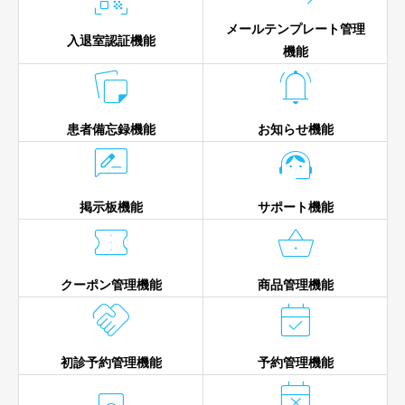
メールテンプレート管理
入退室認証機能
機能


患者備忘録機能
お知らせ機能


掲示板機能
サポート機能


クーポン管理機能
商品管理機能


初診予約管理機能
予約管理機能
