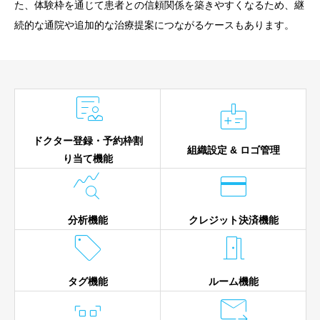
た、体験枠を通じて患者との信頼関係を築きやすくなるため、継
続的な通院や追加的な治療提案につながるケースもあります。


ドクター登録・予約枠割
組織設定 & ロゴ管理
り当て機能


分析機能
クレジット決済機能


タグ機能
ルーム機能

